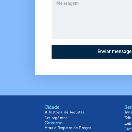
Enviar mensag
Cidade
Ser
A história de Jequitaí
Avi
Lei orgânica
Edit
Governo
Leil
Atas e Registro de Preços
Lici