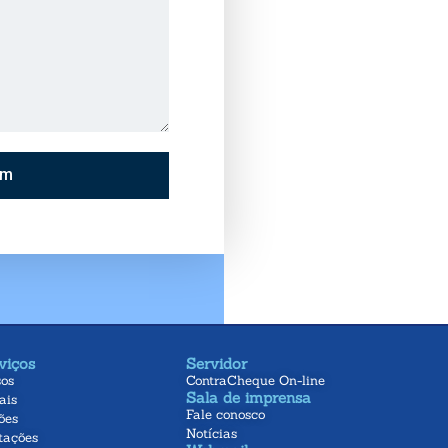
em
viços
Servidor
sos
ContraCheque On-line
Sala de imprensa
ais
Fale conosco
ões
Notícias
tações