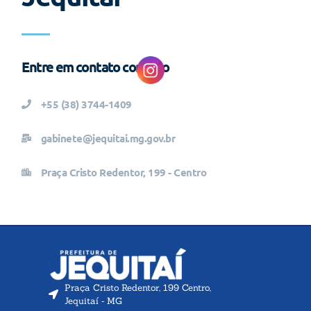
Entre em contato conosco
+55 (38) 3744-1409
gabinete@jequitai.mg.gov.br
Praça Cristo Redentor, 199 - Centro
Praça Cristo Redentor, 199 Centro,
Jequitaí ‐ MG