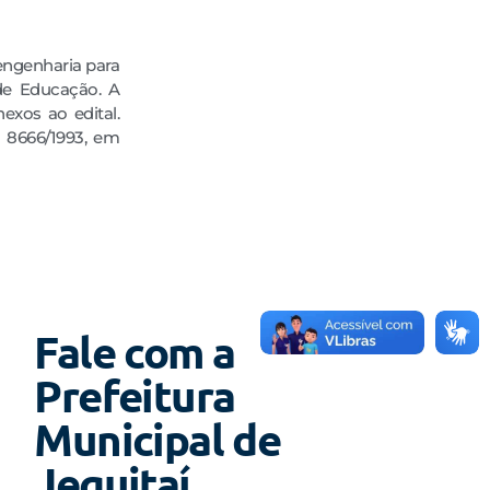
 engenharia para
de Educação. A
exos ao edital.
I 8666∕1993, em
Fale com a
Prefeitura
Municipal de
Jequitaí