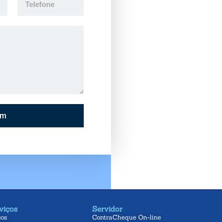
em
viços
Servidor
sos
ContraCheque On-line