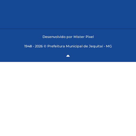
Desenvolvido por Mister Pixel
1948 - 2026 © Prefeitura Municipal de Jequitaí - MG