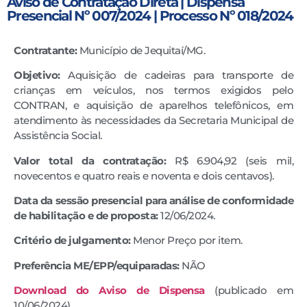
Aviso de Contratação Direta | Dispensa
Presencial Nº 007/2024 | Processo Nº 018/2024
C
ontratante
:
Município de Jequitaí/MG.
Objetivo:
Aquisição de cadeiras para transporte de
crianças em veículos, nos termos exigidos pelo
CONTRAN, e aquisição de aparelhos telefônicos, em
atendimento às necessidades da Secretaria Municipal de
Assistência Social.
Valor total da contratação:
R$ 6.904,92 (seis mil,
novecentos e quatro reais e noventa e dois centavos).
D
ata da sessão presencial para análise de conformidade
de habilitação e de proposta
:
12/06/2024.
C
ritério de julgamento
:
Menor Preço por item.
P
referência ME/EPP/equiparadas:
NÃO
Download do Aviso de Dispensa
(publicado em
10/06/2024)