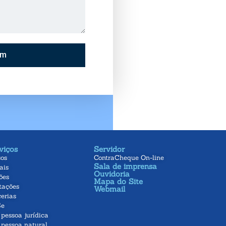
em
viços
Servidor
sos
ContraCheque On-line
Sala de imprensa
ais
Ouvidoria
ões
Mapa do Site
tações
Webmail
erias
e
pessoa jurídica
 pessoa natural