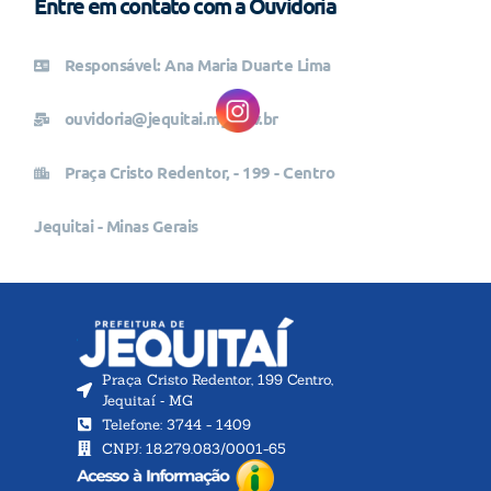
Entre em contato com a Ouvidoria
Responsável: Ana Maria Duarte Lima
ouvidoria@jequitai.mg.gov.br
Praça Cristo Redentor, - 199 - Centro
Jequitai - Minas Gerais
Praça Cristo Redentor, 199 Centro,
Jequitaí ‐ MG
Telefone: 3744 - 1409
CNPJ: 18.279.083/0001-65