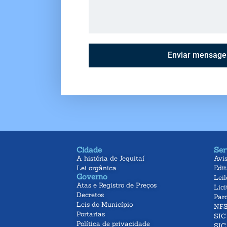
Enviar mensag
Cidade
Ser
A história de Jequitaí
Avi
Lei orgânica
Edit
Governo
Leil
Atas e Registro de Preços
Lici
Decretos
Parc
Leis do Município
NFS
Portarias
SIC 
Política de privacidade
SIC