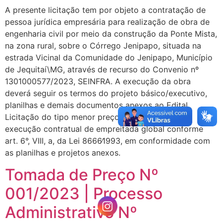
A presente licitação tem por objeto a contratação de
pessoa jurídica empresária para realização de obra de
engenharia civil por meio da construção da Ponte Mista,
na zona rural, sobre o Córrego Jenipapo, situada na
estrada Vicinal da Comunidade do Jenipapo, Município
de Jequitaí\MG, através de recurso do Convenio nº
1301000577/2023, SEINFRA. A execução da obra
deverá seguir os termos do projeto básico/executivo,
planilhas e demais documentos anexos ao Edital.
Licitação do tipo menor preço global e regime de
execução contratual de empreitada global conforme
art. 6°, VIII, a, da Lei 8666∕1993, em conformidade com
as planilhas e projetos anexos.
Tomada de Preço Nº
001/2023 | Processo
Administrativo Nº